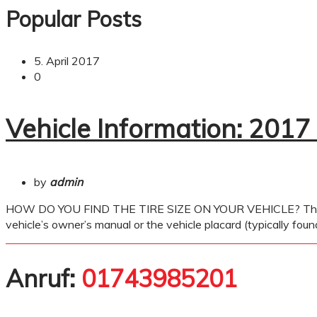
Popular Posts
5. April 2017
0
Vehicle Information: 201
by
admin
HOW DO YOU FIND THE TIRE SIZE ON YOUR VEHICLE? There are a 
vehicle’s owner’s manual or the vehicle placard (typically found
Anruf:
01743985201